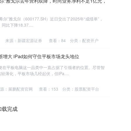
希尔”雅戈尔去年营利双降，时尚业务净利不足1亿元，
”雅戈尔（600177.SH）近日交出了2025年“成绩单”，
下降18.37....
来源：新疆宏源证券
查看：
84
分类：
配资开户
增大 iPad如何守住平板市场龙头地位
苹果便在平板电脑这一品类中一直占据了引领者的位置。尽管智
薄化，平板市场几经起伏，但iPa....
源：展鹏配资官网
查看：
153
分类：
股票配资平台
加载完成