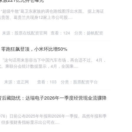
，“超级牛散”葛卫东家族的调仓路线图浮出水面。 据上海证
莲、葛贵兰共现身12家上市公司股....
来源：股票在线配资官网
查看：
124
分类：
扬帆配资
：零跑狂飙登顶，小米环比增50%
。”这句话用来形容当下中国汽车市场，再合适不过。 4月，
乘联分会统计数据显示，4月，全国乘....
来源：道正网
查看：
103
分类：
股票配资平台
长背后藏隐忧：达瑞电子2026年一季度经营现金流骤降
976）日前公布2025年年报和2026年一季报。虽然年报和季
多项财务指标显示出公司在....