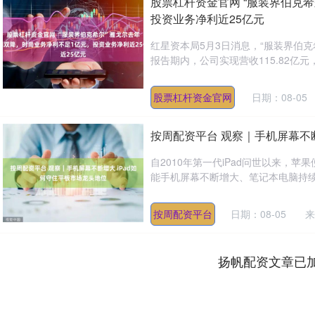
股票杠杆资金官网 “服装界伯克
投资业务净利近25亿元
红星资本局5月3日消息，“服装界伯克希尔
报告期内，公司实现营收115.82亿元，同比
股票杠杆资金官网
日期：08-05
按周配资平台 观察｜手机屏幕不断
自2010年第一代iPad问世以来，
能手机屏幕不断增大、笔记本电脑持续轻
按周配资平台
日期：08-05
来
扬帆配资文章已