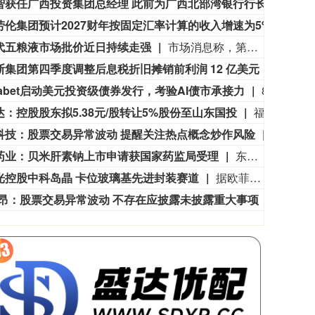
智获任广西投资集团总经理 此前为广西北部湾银行行长
8月
拉夫劳伦集团预计2027财年按固定汇率计算的收入增速为5%-6%。
拉夫劳
3515.56
基金指数
722
-19.58
-0.55%
代五粮液市场批价近日持续走强
市场消息称，第八代五粮液批价近日持续上行，引发市场广泛关注。在第三方报价平台上注意到，自8月4日起，第八代五粮液市场批价迎来明显跳涨，单瓶价格从前期730元攀升至745元。与此同时，国内多省市市场价格同步走高，有市场消息显示，河南、河北、上海、四川、山东等市场的第八代五粮液批价已集体突破760元/瓶，单周最高涨幅超30元/瓶。针对价格上涨，有四川的渠道商表示，主要系公司渠道政策出现部分调整，但明确并非停货。（每经网）
福克斯集团第四季度调整后息税折旧摊销前利润 12 亿美元，市场预期 10.3 亿美元。
福克斯
habet启动美元投资级债券发行，考验AI债市承接力
8月6日消息，据报道，谷歌母公司Alphabet已正式开始向市场推介一笔美元投资级债券发行计划。此前，该公司上调了2026年资本支出预测，一度引发AI相关债务资产的抛售，本次发债将直接考验投资者的市场承接意愿。据悉，Alphabet本次拟发行的债券最多可分为10个部分，到期期限涵盖2年至40年不等。其中，针对期限最长的40年期债券，初始询价收益率较美国国债收益率高出约1.55个百分点。
达：控股股东拟5.38元/股转让5%股份至山东国投
福瑞达公告，控股股东商业集团与山东国投于2026年8月6日签署《股份转让协议》，拟以5.38元/股转让5082.85万股（占总股本5%），对价2.74亿元。受让方承诺12个月内不减持。本次转让已通过双方内部决策，尚需山东省国资委审批及上交所合规性确认后方可实施，能否最终完成存在不确定性。
科技：股票交易异常波动 提醒关注热点概念炒作风险
中材科
药业：贝米肝素钠上市申请获国家药监局受理
东诚药业公告，公司近日收到国家药品监督管理局核准签发的关于原料药贝米肝素钠上市申请的《受理通知书》，受理号为CYHS2660516。贝米肝素钠为一种超低分子肝素，已在全球60多个国家上市销售，适用于血液透析预防凝血及手术患者血栓栓塞性疾病。后续工作仍可能受不确定性因素影响，公司将积极推进后续进程。
光控股中科岛晶 卡位玻璃基先进封装赛道
据欧菲光消息，近日，公司通过“受让老股+增资”方式，取得合肥中科岛晶科技有限公司（简称“中科岛晶”）51%股权，成为中科岛晶的控股股东。欧菲光表示，这是公司继6月设立机器视觉公司、7月成立欧菲光学微纳器件公司、参股芯光联之后，在光通信赛道的又一关键落子。中科岛晶成立于2023年，公司依托中国科学院智能机械研究所智能微系统实验室的科研积淀，核心团队由中科院博士后及资深研究人员组成，在玻璃基先进封装领域深耕近十年，积累了从核心工艺开发、工艺优化到落地量产转化的全链条技术与产业化经验。
交昂：股票交易异常波动 不存在应披露未披露重大事项
ST交