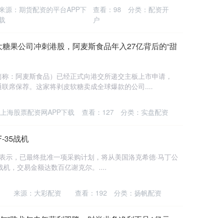
来源：期货配资的平台APP下
查看：
98
分类：
配资开
载
户
大糖果公司冲刺港股，阿麦斯食品年入27亿背后的“甜
简称：阿麦斯食品）已经正式向港交所递交主板上市申请，
联席保荐。这家将剥皮软糖卖成全球爆款的公司....
上海股票配资网APP下载
查看：
127
分类：
实盘配资
-35战机
表示，已最终批准一项采购计划，将从美国洛克希德·马丁公
A战机，交易金额达数百亿谢克尔。....
来源：大彩配资
查看：
192
分类：
扬帆配资