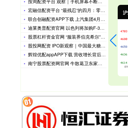
按周配资平台 观察｜手机屏幕不断增大 iPad如何守住平板市
宏融信配资平台 “最残忍”的四月：零跑狂飙登顶，小米环比增5
沪深300
4651.31
-6.85
-0.15%
联合创融配资APP下载 上汽集团4月新车销量32.8万辆
迪莱奥普配资官网 以色列将加购F-35战机
股票杠杆资金官网 “服装界伯克希尔”雅戈尔去年营利双降，时尚
股投网配资 IPO新观察｜中国最大糖果公司冲刺港股，阿麦斯食
辉煌优配appAPP下载 营收增长背后藏隐忧：达瑞电子202
南宁股票配资网官网 牛散葛卫东家族221亿元持仓曝光