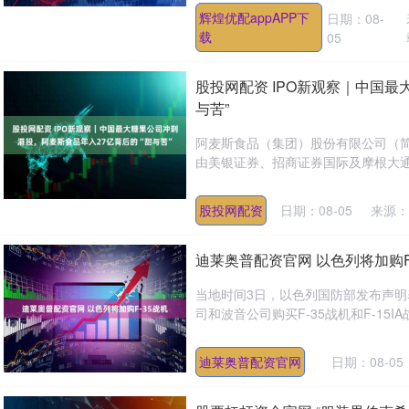
辉煌优配appAPP下
日期：08-
载
05
股投网配资 IPO新观察｜中国最
与苦”
阿麦斯食品（集团）股份有限公司（
由美银证券、招商证券国际及摩根大通
股投网配资
日期：08-05
来源：
迪莱奥普配资官网 以色列将加购F
当地时间3日，以色列国防部发布声明
司和波音公司购买F-35战机和F-15I
迪莱奥普配资官网
日期：08-05