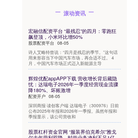
滚动资讯
宏融信配资平台 “最残忍”的四月：零跑狂
飙登顶，小米环比增50%
股票配资平台
08-05
诗人艾略特曾说：“四月是残忍的季节。”这句话
用来形容当下中国汽车市场，再合适不过。 4
月，中国汽车市场正式迈入新能源主导
辉煌优配appAPP下载 营收增长背后藏隐
忧：达瑞电子2026年一季度经营现金流骤
降180%、坏账激增
配资开户
08-05
深圳商报·读创客户端 达瑞电子（300976）日前
公布2025年年报和2026年一季报。虽然年报和
季报显示，该公司营收和
股票杠杆资金官网 “服装界伯克希尔”雅戈
尔去年营利双降，时尚业务净利不足1亿