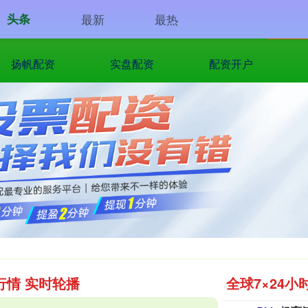
头条
最新
最热
扬帆配资
实盘配资
配资开户
行情 实时轮播
全球7×24小