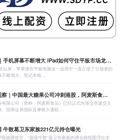
按周配资平台 观察｜手机屏幕不断增大 iPad如何守住平板市场龙头地位
ad问世以来，苹果便在平板电脑这一品类中一直占据了引领者的
断增大、笔记本电....
股投网配资 IPO新观察｜中国最大糖果公司冲刺港股，阿麦斯食品年入27亿背后的“甜与苦”
份有限公司（简称：阿麦斯食品）已经正式向港交所递交主
、招商证券国际及摩根大通联....
 牛散葛卫东家族221亿元持仓曝光
一季报披露收官，“超级牛散”葛卫东家族的调仓路线图浮出水