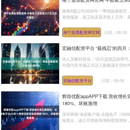
随着A股公司2026年一季报披露收官
券报报道，葛卫东及其关联人王萍、葛贵
南宁股票配资网官网
日期：08-05
宏融信配资平台 “最残忍”的四月
诗人艾略特曾说：“四月是残忍的季节
中国汽车市场正式迈入新能源主导时代。
宏融信配资平台
日期：08-05
辉煌优配appAPP下载 营收增
180%、坏账激增
深圳商报·读创客户端 达瑞电子（300
报显示，该公司营收和净利双双增长，但